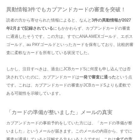
異動情報3件でもカブアンドカードの審査を突破！
読者の方から寄せられた情報によると、なんと
3件の異動情報が2027
年2月まで記録されている
にもかかわらず、カブアンドカードの審査
に通過したそうです。この方は、すでにANA AMEXゴールド、エポス
ゴールド、au PAYゴールドといったカードを保有しており、比較的審
査に柔軟なカードを所有している状況でした。
しかし、注目すべきは、過去にJCBカードSに何度も申し込んでは否
決されていたのに、カブアンドカードは
一発で審査に通った
という点
です。これは、カブアンドカードの審査がJCBカードSよりも柔軟で
ある可能性を示唆しています。
「カードの準備が整いました」メールの真実
カブアンドカードの事前予約をしていた方には、「カードの準備が整
いました」というメールが届きます。このメールの内容から、すでに
審査が通過していると誤解する方もいるようですが、これは
全ての方