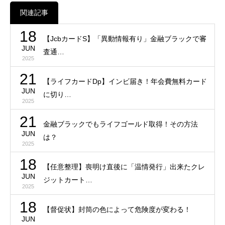
関連記事
18
【JcbカードS】「異動情報有り」金融ブラックで審
JUN
査通…
2025
21
【ライフカードDp】インビ届き！年会費無料カード
JUN
に切り…
2025
21
金融ブラックでもライフゴールド取得！その方法
JUN
は？
2025
18
【任意整理】喪明け直後に「温情発行」出来たクレ
JUN
ジットカート…
2025
18
【督促状】封筒の色によって危険度が変わる！
JUN