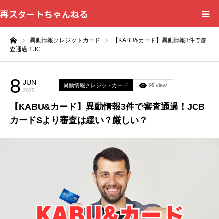
再スタートちゃんねる
ーム
異動情報クレジットカード
【KABU&カード】異動情報3件で審
HOME
査通過！JC…
カテゴリー一覧
8
JUN
異動情報クレジットカード
95 view
2025
問い合わせフォーム
【KABU&カード】異動情報3件で審査通過！JCB
カードSより審査は緩い？厳しい？
プライバシーポリシー