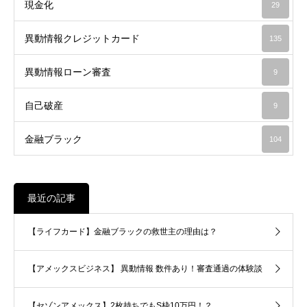
現金化
29
異動情報クレジットカード
135
異動情報ローン審査
9
自己破産
9
金融ブラック
104
最近の記事
【ライフカード】金融ブラックの救世主の理由は？
【アメックスビジネス】 異動情報 数件あり！審査通過の体験談
【セゾンアメックス】2枚持ちでもS枠10万円！？