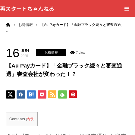
再スタートちゃんねる
ーム
お得情報
【Au Payカード】「金融ブラック続々と審査通過」
HOME
…
カテゴリー一覧
16
JUN
お得情報
7 view
2025
問い合わせフォーム
【Au Payカード】「金融ブラック続々と審査通
過」審査会社が変わった！？
プライバシーポリシー
Contents
[
表示
]