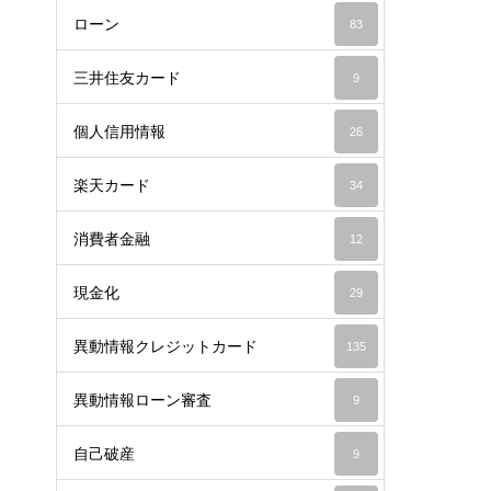
ローン
83
三井住友カード
9
個人信用情報
26
楽天カード
34
消費者金融
12
現金化
29
異動情報クレジットカード
135
異動情報ローン審査
9
自己破産
9