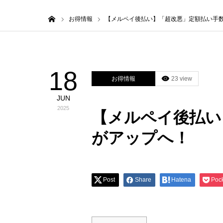
ホーム
お得情報
【メルペイ後払い】「超改悪」定額払い手数料
18
お得情報
23 view
JUN
2025
【メルペイ後払
がアップへ！
Post
Share
Hatena
Poc