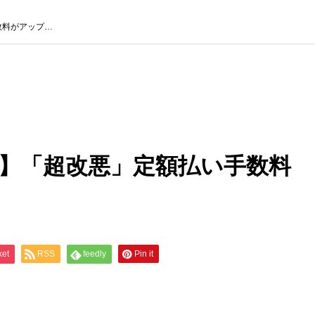
がアップ…
い】「超改悪」定額払い手数料
ket
RSS
feedly
Pin it