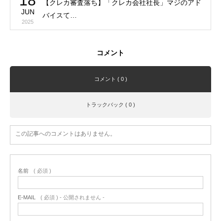
18
【クレカ審査落ち】「クレカ会社社長」マジのアド
JUN
バイスて…
2025
コメント
コメント ( 0 )
トラックバック ( 0 )
この記事へのコメントはありません。
名前
( 必須 )
E-MAIL
( 必須 ) - 公開されません -