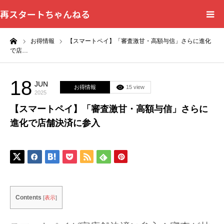
再スタートちゃんねる
ーム
お得情報
【スマートペイ】「審査激甘・高額与信」さらに進化
HOME
で店…
カテゴリー一覧
18
JUN
お得情報
15 view
2025
問い合わせフォーム
【スマートペイ】「審査激甘・高額与信」さらに
進化で店舗決済に参入
プライバシーポリシー
Contents
[
表示
]