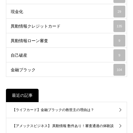
現金化
29
異動情報クレジットカード
135
異動情報ローン審査
9
自己破産
9
金融ブラック
104
最近の記事
【ライフカード】金融ブラックの救世主の理由は？
【アメックスビジネス】 異動情報 数件あり！審査通過の体験談