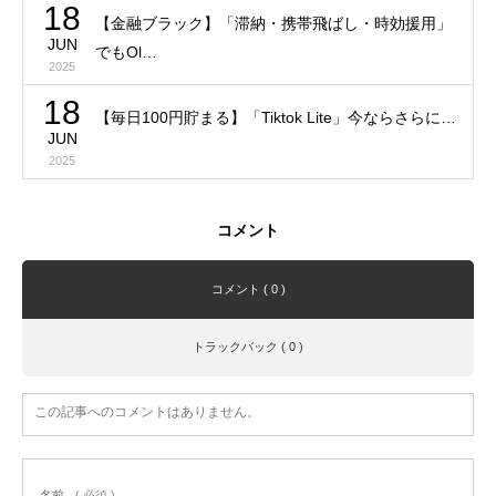
18
【金融ブラック】「滞納・携帯飛ばし・時効援用」
JUN
でもOl…
2025
18
【毎日100円貯まる】「Tiktok Lite」今ならさらに…
JUN
2025
コメント
コメント ( 0 )
トラックバック ( 0 )
この記事へのコメントはありません。
名前
( 必須 )