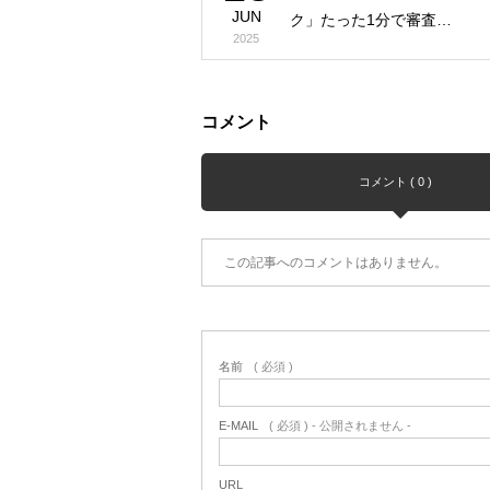
JUN
ク」たった1分で審査…
2025
コメント
コメント ( 0 )
この記事へのコメントはありません。
名前
( 必須 )
E-MAIL
( 必須 ) - 公開されません -
URL