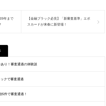
和9年まで
【金融ブラック必見】「新審査基準」エポ
？
スカードが来春に新登場！
事
数件あり！審査通過の体験談
ラックで審査通過
動5件で審査通過！