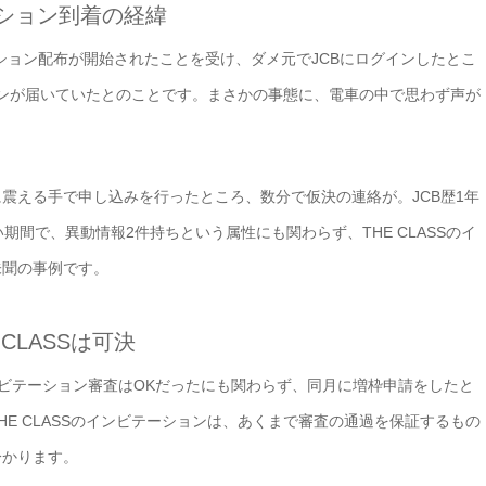
テーション到着の経緯
ンビテーション配布が開始されたことを受け、ダメ元でJCBにログインしたとこ
ションが届いていたとのことです。まさかの事態に、電車の中で思わず声が
震える手で申し込みを行ったところ、数分で仮決の連絡が。JCB歴1年
期間で、異動情報2件持ちという属性にも関わらず、THE CLASSのイ
未聞の事例です。
CLASSは可決
のインビテーション審査はOKだったにも関わらず、同月に増枠申請をしたと
E CLASSのインビテーションは、あくまで審査の通過を保証するもの
分かります。