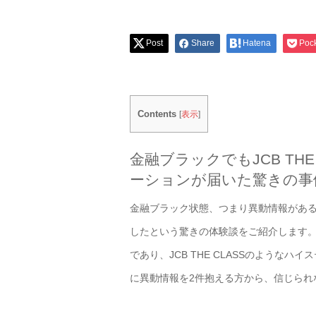
Post
Share
Hatena
Poc
Contents
[
表示
]
金融ブラックでもJCB TH
ーションが届いた驚きの事
金融ブラック状態、つまり異動情報がある状
したという驚きの体験談をご紹介します
であり、JCB THE CLASSのよう
に異動情報を2件抱える方から、信じられ