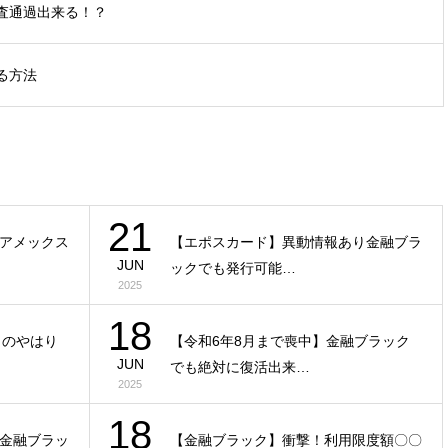
審査通過出来る！？
る方法
21
アメックス
【エポスカード】異動情報あり金融ブラ
JUN
ックでも発行可能…
2025
18
ックのやはり
【令和6年8月まで喪中】金融ブラック
JUN
でも絶対に復活出来…
2025
18
金融ブラッ
【金融ブラック】衝撃！利用限度額〇〇