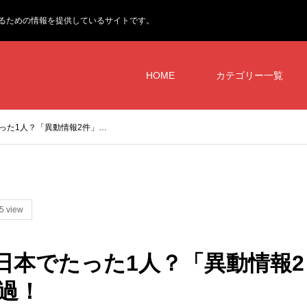
るための情報を提供しているサイトです。
HOME
カテゴリー一覧
゙たった1人？「異動情報2件」…
5 view
】日本でたった1人？「異動情報2
通過！