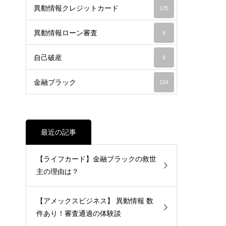
異動情報クレジットカード
135
異動情報ローン審査
9
自己破産
9
金融ブラック
104
最近の記事
【ライフカード】金融ブラックの救世
主の理由は？
【アメックスビジネス】 異動情報 数
件あり！審査通過の体験談