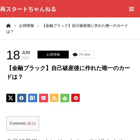
再スタートちゃんねる
ーム
お得情報
【金融ブラック】自己破産後に作れた唯一のカード
HOME
は？
カテゴリー一覧
18
JUN
お得情報
74 view
2025
問い合わせフォーム
【金融ブラック】自己破産後に作れた唯一のカー
ドは？
プライバシーポリシー
Contents
[
表示
]