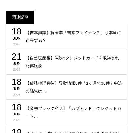
関連記事
18
【吉本興業】貸金業「吉本ファイナンス」は本当に
JUN
存在する？
2025
21
【自己破産後】6枚のクレジットカードを取得され
JUN
た体験談
2025
18
【債務整理直後】異動情報6件「1ヶ月で30件」申込
JUN
の結果は…
2025
18
【金融ブラック必見】「カブアンド」クレジットカ
JUN
ード…
2025
18