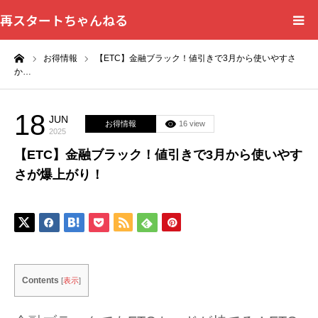
再スタートちゃんねる
ーム
お得情報
【ETC】金融ブラック！値引きで3月から使いやすさ
HOME
か…
カテゴリー一覧
18
JUN
お得情報
16 view
2025
問い合わせフォーム
【ETC】金融ブラック！値引きで3月から使いやす
さが爆上がり！
プライバシーポリシー
Contents
[
表示
]