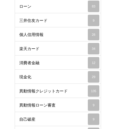
ローン
83
三井住友カード
9
個人信用情報
26
楽天カード
34
消費者金融
12
現金化
29
異動情報クレジットカード
135
異動情報ローン審査
9
自己破産
9