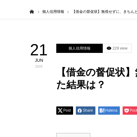
ホーム
個人信用情報
【借金の督促状】無視せずに、きちん
21
個人信用情報
229 view
JUN
2025
【借金の督促状】
た結果は？
Post
Share
Hatena
Poc