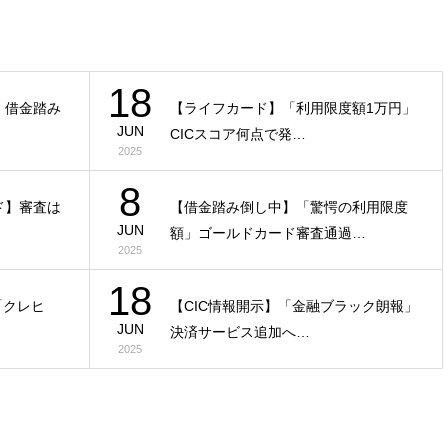
18
】借金踏み
【ライフカード】「利用限度額1万円」
JUN
CICスコア何点で発…
2025
8
゙】審査は
【借金踏み倒し中】「驚愕の利用限度
JUN
額」ゴールドカード審査通過…
2025
18
「クレヒ
【CIC情報開示】「金融ブラック朗報」
JUN
決済サービス追加へ…
2025