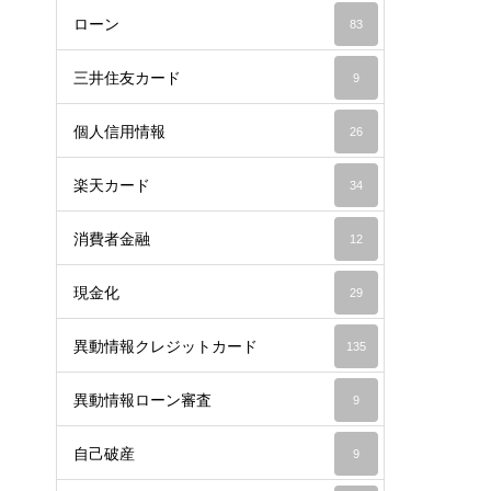
ローン
83
三井住友カード
9
個人信用情報
26
楽天カード
34
消費者金融
12
現金化
29
異動情報クレジットカード
135
異動情報ローン審査
9
自己破産
9