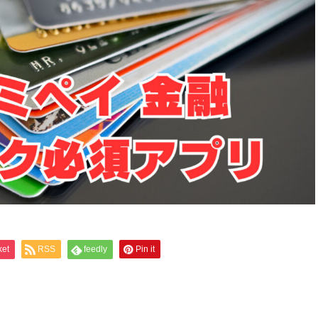
ket
RSS
feedly
Pin it