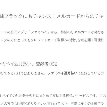
融ブラックにもチャンス！メルカードからのチャ
マートの公式アプリ「
ファミペイ
」から、待望の
リアルカード
が発行さ
ラックの方にとってもクレジットカード取得への新たな道を開く可能性
ァミペイ翌月払い」登録者限定
発行できるわけではありません。
ファミペイ翌月払い
に登録している方
ミペイでの利用分を翌月にまとめて支払える後払いサービスです。この
ックの方でも比較的通りやすいと言われており、実際に多くの金融ブラ