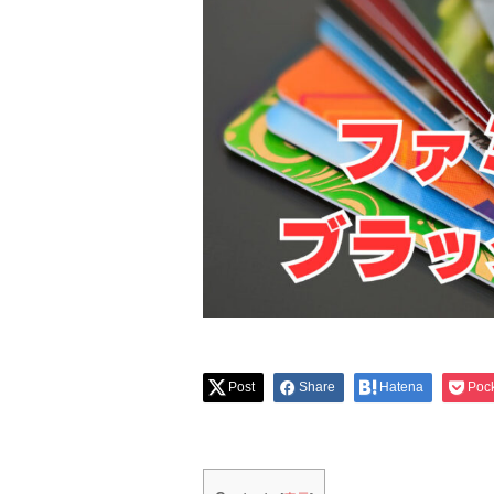
Post
Share
Hatena
Poc