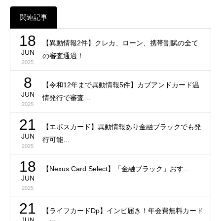
関連記事
18
【異動情報2件】クレカ、ローン、携帯割賦の全て
JUN
の審査通過！
2025
8
【令和12年まで異動情報5件】カブアンドカード温
JUN
情発行で審査…
2025
21
【エポスカード】異動情報あり金融ブラックでも発
JUN
行可能…
2025
18
【Nexus Card Select】「金融ブラック」おす…
JUN
2025
21
【ライフカードDp】インビ届き！年会費無料カード
JUN