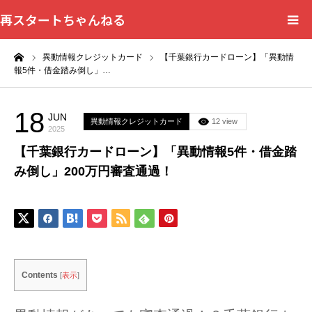
再スタートちゃんねる
ーム
異動情報クレジットカード
【千葉銀行カードローン】「異動情
HOME
報5件・借金踏み倒し」…
カテゴリー一覧
18
JUN
異動情報クレジットカード
12 view
2025
問い合わせフォーム
【千葉銀行カードローン】「異動情報5件・借金踏
み倒し」200万円審査通過！
プライバシーポリシー
Contents
[
表示
]