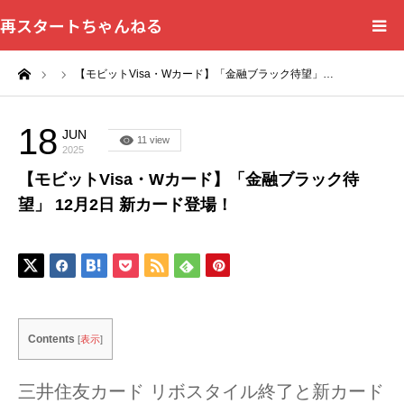
再スタートちゃんねる
ーム
【モビットVisa・Wカード】「金融ブラック待望」…
HOME
カテゴリー一覧
18
JUN
11 view
2025
【モビットVisa・Wカード】「金融ブラック待
問い合わせフォーム
望」 12月2日 新カード登場！
プライバシーポリシー
Contents
[
表示
]
三井住友カード リボスタイル終了と新カード