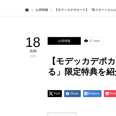
ホーム
お得情報
【モデッカデポカード】「再スタートち
18
お得情報
27 view
JUN
2025
【モデッカデホ
る」限定特典を紹
Post
Share
Hatena
Poc