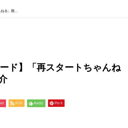
ゃんねる」限…
゚カード】「再スタートちゃんね
介
ket
RSS
feedly
Pin it