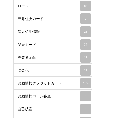
ローン
83
三井住友カード
9
個人信用情報
26
楽天カード
34
消費者金融
12
現金化
29
異動情報クレジットカード
135
異動情報ローン審査
9
自己破産
9