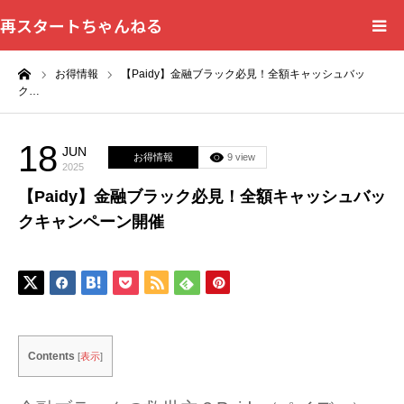
再スタートちゃんねる
ーム
お得情報
【Paidy】金融ブラック必見！全額キャッシュバッ
HOME
ク…
カテゴリー一覧
18
JUN
お得情報
9 view
2025
問い合わせフォーム
【Paidy】金融ブラック必見！全額キャッシュバッ
クキャンペーン開催
プライバシーポリシー
Contents
[
表示
]