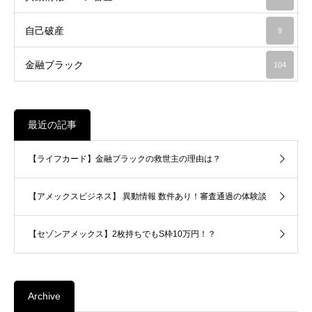
自己破産
9
金融ブラック
104
最近の記事
【ライフカード】金融ブラックの救世主の理由は？
【アメックスビジネス】 異動情報 数件あり！審査通過の体験談
【セゾンアメックス】2枚持ちでもS枠10万円！？
Archive