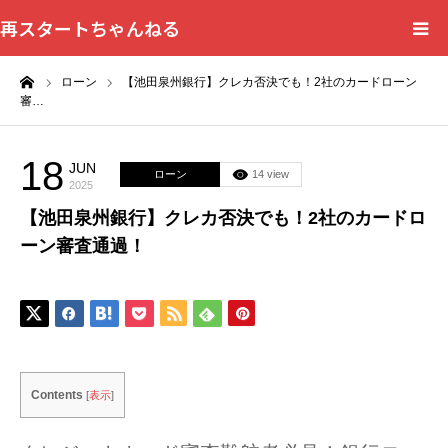
再スタートちゃんねる
ーム
ローン
【池田泉州銀行】クレカ否決でも！2社のカードローン
HOME
審…
カテゴリー一覧
18
JUN
ローン
14 view
2025
問い合わせフォーム
【池田泉州銀行】クレカ否決でも！2社のカードロ
ーン審査通過！
プライバシーポリシー
Contents
[
表示
]