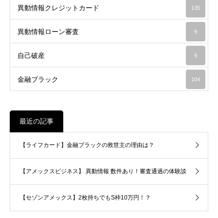
異動情報クレジットカード
135
異動情報ローン審査
9
自己破産
9
金融ブラック
104
最近の記事
【ライフカード】金融ブラックの救世主の理由は？
【アメックスビジネス】 異動情報 数件あり！審査通過の体験談
【セゾンアメックス】2枚持ちでもS枠10万円！？