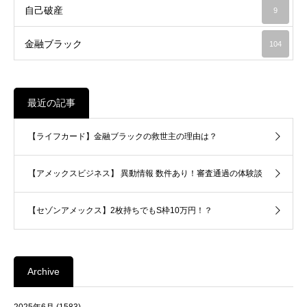
自己破産
9
金融ブラック
104
最近の記事
【ライフカード】金融ブラックの救世主の理由は？
【アメックスビジネス】 異動情報 数件あり！審査通過の体験談
【セゾンアメックス】2枚持ちでもS枠10万円！？
Archive
2025年6月
(1583)