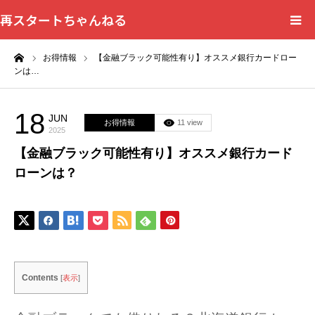
再スタートちゃんねる
ーム
お得情報
【金融ブラック可能性有り】オススメ銀行カードロー
HOME
ンは…
カテゴリー一覧
18
JUN
お得情報
11 view
2025
問い合わせフォーム
【金融ブラック可能性有り】オススメ銀行カード
ローンは？
プライバシーポリシー
Contents
[
表示
]