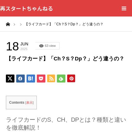
再スタートちゃんねる
ーム
【ライフカード】「Ch？S？Dp？」どう違うの？
HOME
カテゴリー一覧
18
JUN
63 view
2025
【ライフカード】「Ch？S？Dp？」どう違うの？
問い合わせフォーム
プライバシーポリシー
Contents
[
表示
]
ライフカードのS、CH、DPとは？種類と違い
を徹底解説！