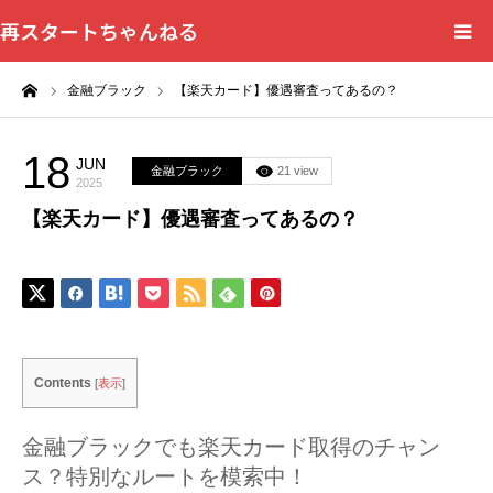
再スタートちゃんねる
ーム
金融ブラック
【楽天カード】優遇審査ってあるの？
HOME
カテゴリー一覧
18
JUN
金融ブラック
21 view
2025
【楽天カード】優遇審査ってあるの？
問い合わせフォーム
プライバシーポリシー
Contents
[
表示
]
金融ブラックでも楽天カード取得のチャン
ス？特別なルートを模索中！