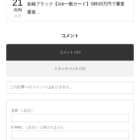
21
金融ブラック【Jcb一般カード】S枠20万円で審査
JUN
通過…
2025
コメント
コメント ( 0 )
トラックバック ( 0 )
この記事へのコメントはありません。
名前
( 必須 )
E-MAIL
( 必須 ) - 公開されません -