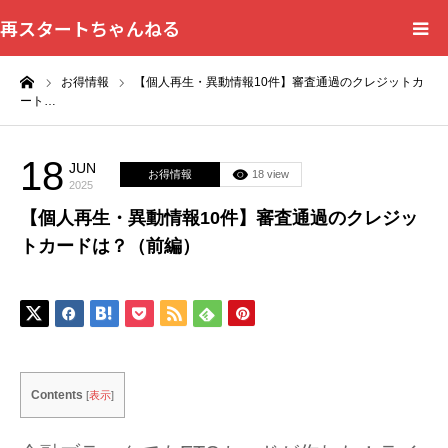
再スタートちゃんねる
ーム
お得情報
【個人再生・異動情報10件】審査通過のクレジットカ
HOME
ート…
カテゴリー一覧
18
JUN
お得情報
18 view
2025
問い合わせフォーム
【個人再生・異動情報10件】審査通過のクレジッ
トカードは？（前編）
プライバシーポリシー
Contents
[
表示
]