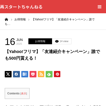
再スタートちゃんねる
ーム
お得情報
【Yahoo!フリマ】「友達紹介キャンペーン」誰で
HOME
も…
カテゴリー一覧
16
JUN
お得情報
14 view
2025
問い合わせフォーム
【Yahoo!フリマ】「友達紹介キャンペーン」誰で
も500円貰える！
プライバシーポリシー
Contents
[
表示
]