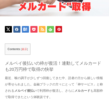
Contents
[
表示
]
メルペイ後払いの枠が復活！連動してメルカード
も20万円枠で取得の快挙
最近、喉の調子が少しずつ回復してきた中、読者の方から嬉しい情報
が寄せられました。金融ブラックの方々にとって「神サービス」と称
される
メルペイ後払い
で利用枠が復活し、さらに
メルカード
も高額枠
で取得できたという体験談です。