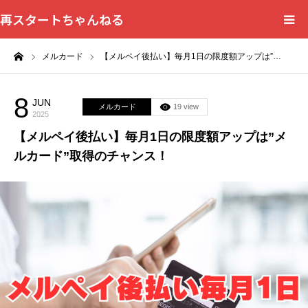
再スタートちゃんねる
ーム
メルカード
【メルペイ後払い】毎月1日の限度額アップは”…
HOME
カテゴリー一覧
8
JUN
メルカード
19 view
2025
【メルペイ後払い】毎月1日の限度額アップは”メ
問い合わせフォーム
ルカード”取得のチャンス！
プライバシーポリシー