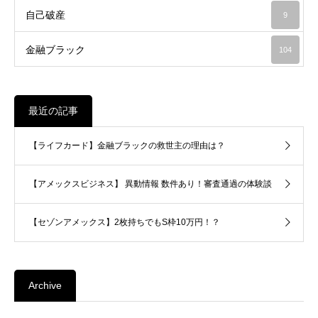
自己破産
9
金融ブラック
104
最近の記事
【ライフカード】金融ブラックの救世主の理由は？
【アメックスビジネス】 異動情報 数件あり！審査通過の体験談
【セゾンアメックス】2枚持ちでもS枠10万円！？
Archive