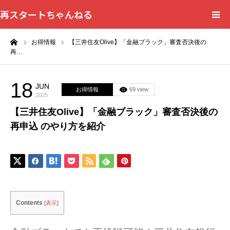
再スタートちゃんねる
ーム
お得情報
【三井住友Olive】「金融ブラック」審査否決後の
HOME
再…
カテゴリー一覧
18
JUN
お得情報
69 view
2025
問い合わせフォーム
【三井住友Olive】「金融ブラック」審査否決後の
再申込 のやり方を紹介
プライバシーポリシー
Contents
[
表示
]