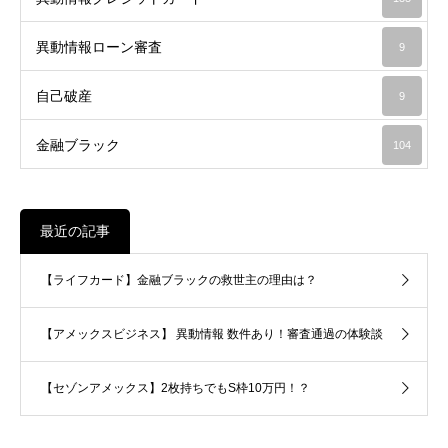
異動情報ローン審査
9
自己破産
9
金融ブラック
104
最近の記事
【ライフカード】金融ブラックの救世主の理由は？
【アメックスビジネス】 異動情報 数件あり！審査通過の体験談
【セゾンアメックス】2枚持ちでもS枠10万円！？