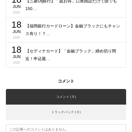
【三菱Ufj銀行】「超お得」口座開設だけで誰でも
JUN
150…
2025
18
【福岡銀行カードローン】金融ブラックにもチャン
JUN
ス有り！？…
2025
18
【セディナカード】「金融ブラック」締め切り間
JUN
近！申込最…
2025
コメント
コメント ( 0 )
トラックバック ( 0 )
この記事へのコメントはありません。