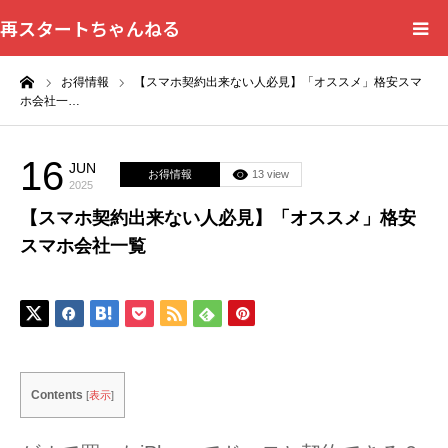
再スタートちゃんねる
ーム
お得情報
【スマホ契約出来ない人必見】「オススメ」格安スマ
HOME
ホ会社一…
カテゴリー一覧
16
JUN
お得情報
13 view
2025
問い合わせフォーム
【スマホ契約出来ない人必見】「オススメ」格安
スマホ会社一覧
プライバシーポリシー
Contents
[
表示
]