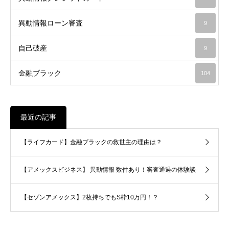
異動情報ローン審査
9
自己破産
9
金融ブラック
104
最近の記事
【ライフカード】金融ブラックの救世主の理由は？
【アメックスビジネス】 異動情報 数件あり！審査通過の体験談
【セゾンアメックス】2枚持ちでもS枠10万円！？