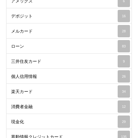
アメックス
6
デポジット
16
メルカード
28
ローン
83
三井住友カード
9
個人信用情報
26
楽天カード
34
消費者金融
12
現金化
29
異動情報クレジットカード
135