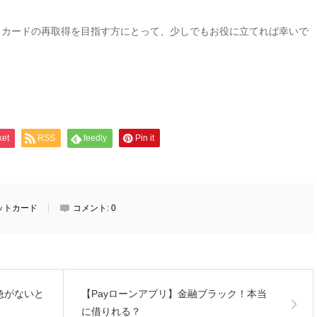
トカードの再取得を目指す方にとって、少しでもお役に立てれば幸いで
ket
RSS
feedly
Pin it
ットカード
コメント:
0
！急がないと
【Payローンアプリ】金融ブラック！本当
に借りれる？