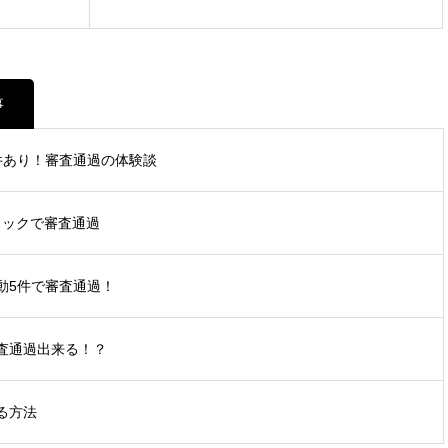
事
数件あり！審査通過の体験談
ラックで審査通過
動5件で審査通過！
審査通過出来る！？
る方法