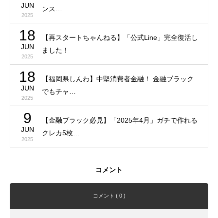
JUN
ンス…
2025
18
【再スタートちゃんねる】「公式Line」完全復活し
JUN
ました！
2025
18
【福岡県しんわ】中堅消費者金融！ 金融ブラック
JUN
でもチャ…
2025
9
【金融ブラック必見】「2025年4月」ガチで作れる
JUN
クレカ5枚…
2025
コメント
コメント ( 0 )