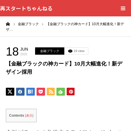
再スタートちゃんねる
ーム
金融ブラック
【金融ブラックの神カード】10月大幅進化！新デ
HOME
ザ…
カテゴリー一覧
18
JUN
金融ブラック
19 view
2025
問い合わせフォーム
【金融ブラックの神カード】10月大幅進化！新デ
ザイン採用
プライバシーポリシー
Contents
[
表示
]