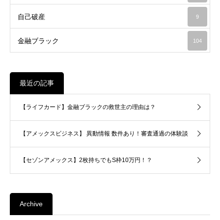
自己破産
9
金融ブラック
104
最近の記事
【ライフカード】金融ブラックの救世主の理由は？
【アメックスビジネス】 異動情報 数件あり！審査通過の体験談
【セゾンアメックス】2枚持ちでもS枠10万円！？
Archive