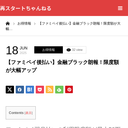
再スタートちゃんねる
ーム
お得情報
【ファミペイ後払い】金融ブラック朗報！限度額が大
HOME
幅…
カテゴリー一覧
18
JUN
お得情報
32 view
2025
問い合わせフォーム
【ファミペイ後払い】金融ブラック朗報！限度額
が大幅アップ
プライバシーポリシー
Contents
[
表示
]