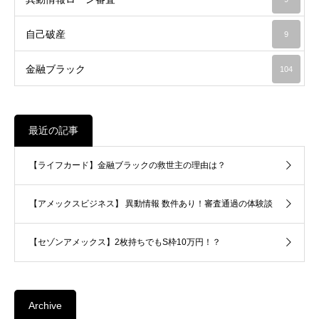
自己破産
9
金融ブラック
104
最近の記事
【ライフカード】金融ブラックの救世主の理由は？
【アメックスビジネス】 異動情報 数件あり！審査通過の体験談
【セゾンアメックス】2枚持ちでもS枠10万円！？
Archive