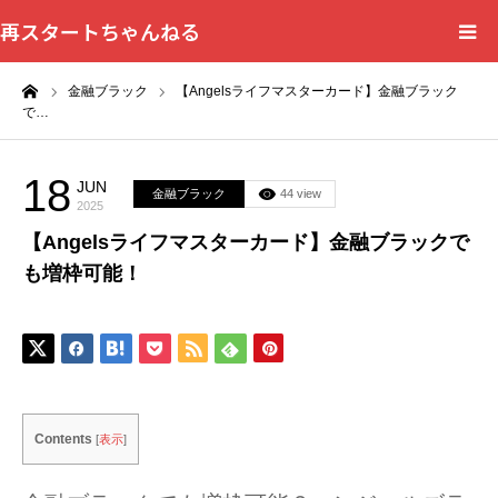
再スタートちゃんねる
ーム
金融ブラック
【Angelsライフマスターカード】金融ブラック
HOME
で…
カテゴリー一覧
18
JUN
金融ブラック
44 view
2025
問い合わせフォーム
【Angelsライフマスターカード】金融ブラックで
も増枠可能！
プライバシーポリシー
Contents
[
表示
]