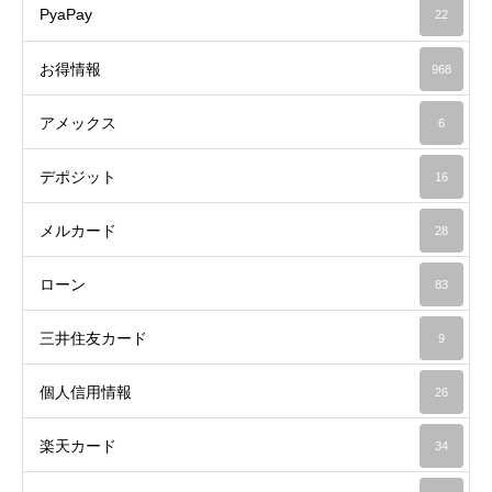
PyaPay
22
お得情報
968
アメックス
6
デポジット
16
メルカード
28
ローン
83
三井住友カード
9
個人信用情報
26
楽天カード
34