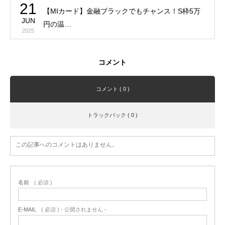
21
【MIカード】金融ブラックでもチャンス！S枠5万
JUN
円の温…
2025
コメント
コメント ( 0 )
トラックバック ( 0 )
この記事へのコメントはありません。
名前
( 必須 )
E-MAIL
( 必須 ) - 公開されません -