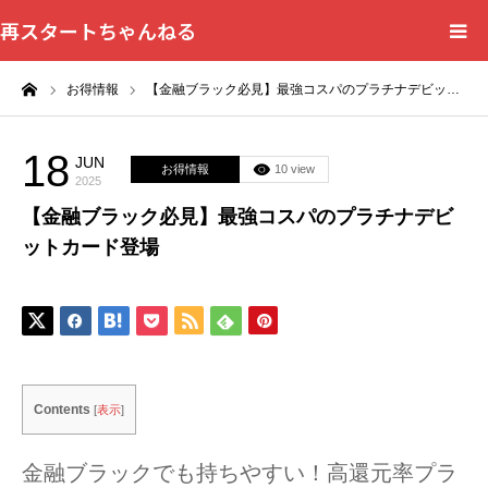
再スタートちゃんねる
ーム
お得情報
【金融ブラック必見】最強コスパのプラチナデビッ…
HOME
カテゴリー一覧
18
JUN
お得情報
10 view
2025
【金融ブラック必見】最強コスパのプラチナデビ
問い合わせフォーム
ットカード登場
プライバシーポリシー
Contents
[
表示
]
金融ブラックでも持ちやすい！高還元率プラ