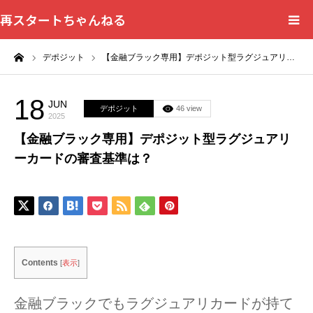
再スタートちゃんねる
ーム
デポジット
【金融ブラック専用】デポジット型ラグジュアリ…
HOME
カテゴリー一覧
18
JUN
デポジット
46 view
2025
【金融ブラック専用】デポジット型ラグジュアリ
問い合わせフォーム
ーカードの審査基準は？
プライバシーポリシー
Contents
[
表示
]
金融ブラックでもラグジュアリカードが持て