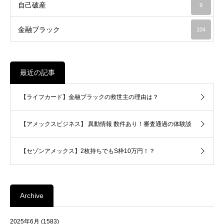
自己破産
9
金融ブラック
104
最近の記事
【ライフカード】金融ブラックの救世主の理由は？
【アメックスビジネス】 異動情報 数件あり！審査通過の体験談
【セゾンアメックス】2枚持ちでもS枠10万円！？
Archive
2025年6月
(1583)