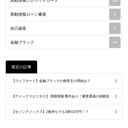
異動情報クレジットカード
135
異動情報ローン審査
9
自己破産
9
金融ブラック
104
最近の記事
【ライフカード】金融ブラックの救世主の理由は？
【アメックスビジネス】 異動情報 数件あり！審査通過の体験談
【セゾンアメックス】2枚持ちでもS枠10万円！？