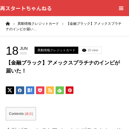
再スタートちゃんねる
ーム
異動情報クレジットカード
【金融ブラック】アメックスプラチ
HOME
ナのインビが届い…
カテゴリー一覧
18
JUN
異動情報クレジットカード
10 view
2025
問い合わせフォーム
【金融ブラック】アメックスプラチナのインビが
届いた！
プライバシーポリシー
Contents
[
表示
]