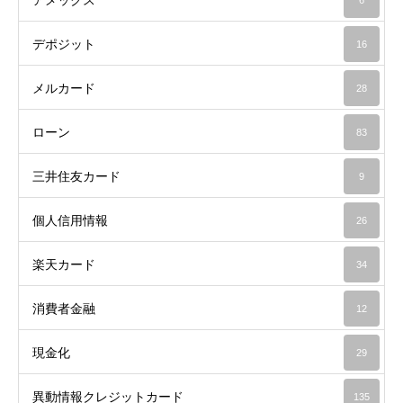
デポジット
16
メルカード
28
ローン
83
三井住友カード
9
個人信用情報
26
楽天カード
34
消費者金融
12
現金化
29
異動情報クレジットカード
135