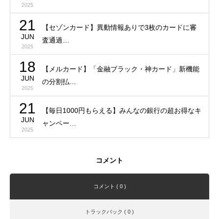
2025
21
【セゾンカード】異動情報ありで3枚のカードに審
JUN
査通過…
2025
18
【メルカード】「金融ブラック・神カード」新機能
JUN
の分割払…
2025
21
【毎日1000円もらえる】みんなの銀行の超お得なキ
JUN
ャンペー…
2025
コメント
コメント ( 0 )
トラックバック ( 0 )