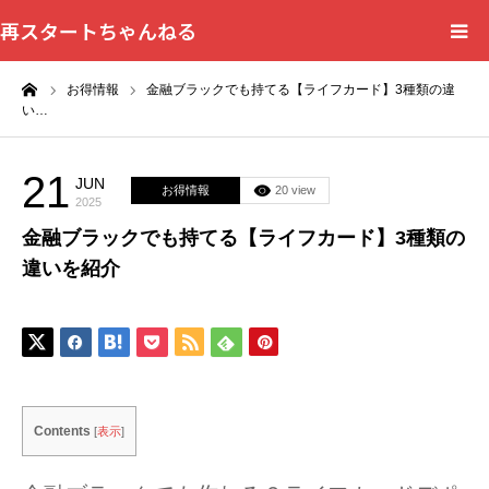
再スタートちゃんねる
ーム
お得情報
金融ブラックでも持てる【ライフカード】3種類の違
HOME
い…
カテゴリー一覧
21
JUN
お得情報
20 view
2025
問い合わせフォーム
金融ブラックでも持てる【ライフカード】3種類の
違いを紹介
プライバシーポリシー
Contents
[
表示
]