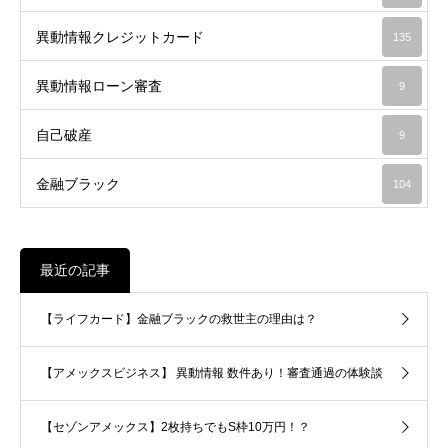
異動情報クレジットカード
135
異動情報ローン審査
9
自己破産
9
金融ブラック
104
最近の記事
【ライフカード】金融ブラックの救世主の理由は？
【アメックスビジネス】 異動情報 数件あり！審査通過の体験談
【セゾンアメックス】2枚持ちでもS枠10万円！？