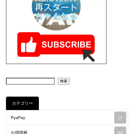
検索
カテゴリー
PyaPay
22
お得情報
968