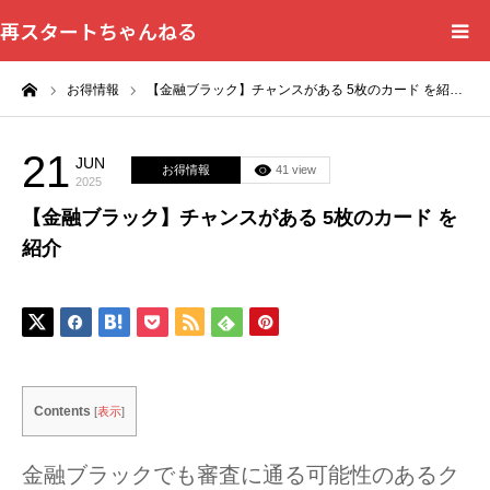
再スタートちゃんねる
ーム
お得情報
【金融ブラック】チャンスがある 5枚のカード を紹…
HOME
カテゴリー一覧
21
JUN
お得情報
41 view
2025
【金融ブラック】チャンスがある 5枚のカード を
問い合わせフォーム
紹介
プライバシーポリシー
Contents
[
表示
]
金融ブラックでも審査に通る可能性のあるク