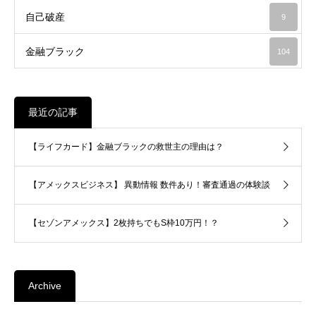
自己破産
9
金融ブラック
104
最近の記事
【ライフカード】金融ブラックの救世主の理由は？
【アメックスビジネス】 異動情報 数件あり！審査通過の体験談
【セゾンアメックス】2枚持ちでもS枠10万円！？
Archive