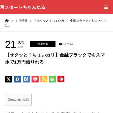
再スタートちゃんねる
ーム
お得情報
【サクッと！ちょいカリ】金融ブラックでもスマホで
HOME
1…
カテゴリー一覧
21
JUN
お得情報
32 view
2025
問い合わせフォーム
【サクッと！ちょいカリ】金融ブラックでもスマ
ホで1万円借りれる
プライバシーポリシー
Contents
[
表示
]