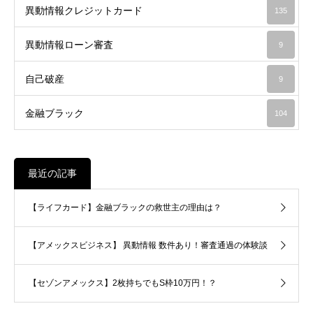
異動情報クレジットカード
135
異動情報ローン審査
9
自己破産
9
金融ブラック
104
最近の記事
【ライフカード】金融ブラックの救世主の理由は？
【アメックスビジネス】 異動情報 数件あり！審査通過の体験談
【セゾンアメックス】2枚持ちでもS枠10万円！？