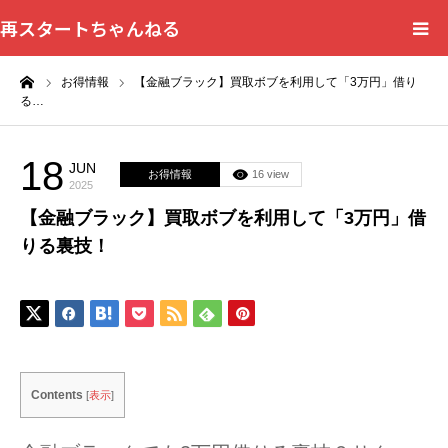
再スタートちゃんねる
ーム
お得情報
【金融ブラック】買取ボブを利用して「3万円」借り
HOME
る…
カテゴリー一覧
18
JUN
お得情報
16 view
2025
問い合わせフォーム
【金融ブラック】買取ボブを利用して「3万円」借
りる裏技！
プライバシーポリシー
Contents
[
表示
]