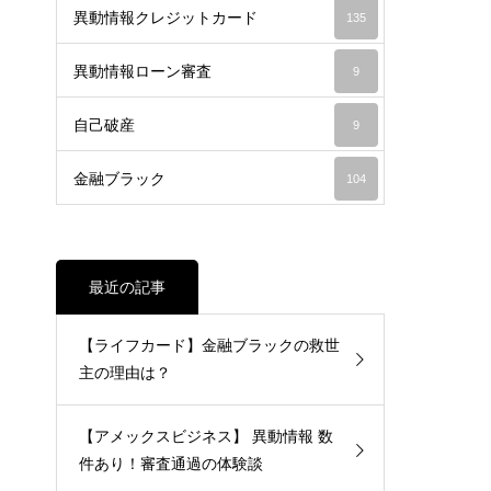
異動情報クレジットカード
135
異動情報ローン審査
9
自己破産
9
金融ブラック
104
最近の記事
【ライフカード】金融ブラックの救世
主の理由は？
【アメックスビジネス】 異動情報 数
件あり！審査通過の体験談